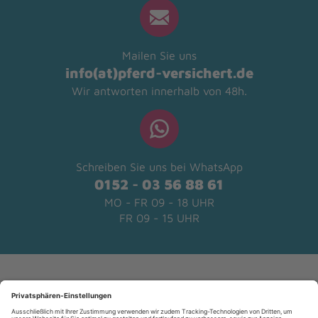
Mailen Sie uns
info(at)pferd-versichert.de
Wir antworten innerhalb von 48h.
Schreiben Sie uns bei WhatsApp
0152 - 03 56 88 61
MO - FR 09 - 18 UHR
FR 09 - 15 UHR
Kundenbewertungen und Erfahrungen zu
pferd-versichert.de
SEHR GUT
%
99
Versicherungen
Empfehlungen auf
ProvenExpert.com