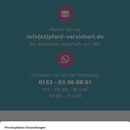
Mailen Sie uns
info(at)pferd-versichert.de
Wir antworten innerhalb von 48h.
Schreiben Sie uns bei WhatsApp
0152 - 03 56 88 61
MO - FR 09 - 18 UHR
FR 09 - 15 UHR
Kundenbewertungen und Erfahrungen zu
pferd-versichert.de
SEHR GUT
%
99