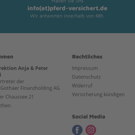
Mailen Sie uns
info(at)pferd-versichert.de
Wir antworten innerhalb von 48h.
ehmen
Rechtliches
rektion Anja & Peter
Impressum
i
Datenschutz
rtreter der
Widerruf
Gothaer Finanzholding AG
Versicherung kündigen
er Chaussee 21
uthen
Social Media