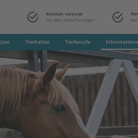
Rundum versorgt
Per
mit allen Versicherungen
bei
tzen
Tierhalter
Tierberufe
Information