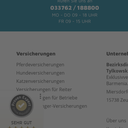
Rufen Sie uns an
033762 / 188800
MO - DO 09 - 18 UHR
FR 09 - 15 UHR
Kundenbewertungen und Erfahrungen zu
pferd-versichert.de
Versicherungen
Untern
Pferdeversicherungen
Bezirksdi
%
99
SEHR GUT
Tylkowsk
Empfehlungen auf
Hundeversicherungen
Exklusivve
ProvenExpert.com
5,00
/
4,76
Katzenversicherungen
Barmenia.
Versicherungen für Reiter
Miersdorf
133
366
Versicherungen für Betriebe
15738 Ze
2
Bewertungen von
Bewertungen auf
anderen Quellen
ProvenExpert.com
Pferdeanhänger-Versicherungen
Blick aufs ProvenExpert-Profil werfen
Über uns
SEHR GUT